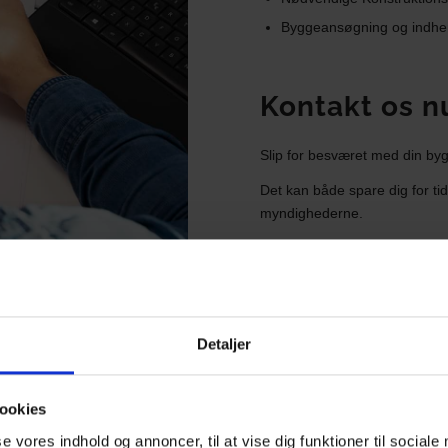
Byggeansøgning og indhen
Kontakt os n
Slip for besværet med din bygg
Det kan både spare dig for ti
myndighederne.
Kontakt os via
info@byggetill
ring til os på telefon
53 34 33
Kontakt os
Detaljer
ookies
se vores indhold og annoncer, til at vise dig funktioner til sociale