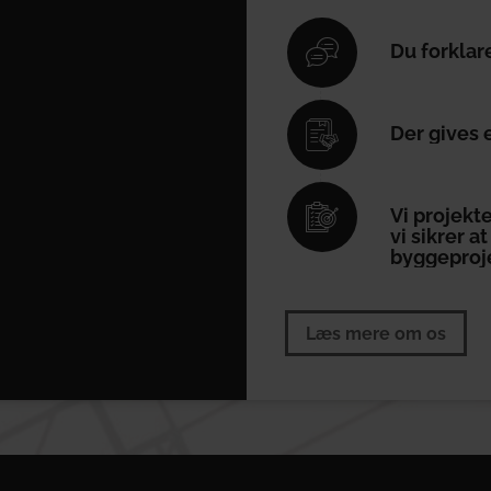
Du forklar
Der gives 
Vi projekt
vi sikrer 
byggeproj
Læs mere om os