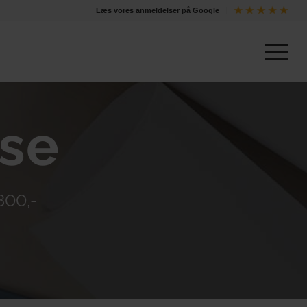
Læs vores anmeldelser på Google
lse
800,-