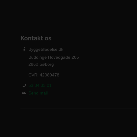
Kontakt os
Byggetilladelse.dk
Buddinge Hovedgade 205
2860 Søborg
CVR: 42089478
53 34 33 01‬
Send mail