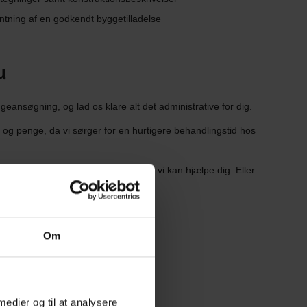
tning af en godkendt byggetilladelse
u
eansøgning, og lad os klare alt det administrative for dig.
d og penge, da vi sørger for en hurtigere behandlingstid hos
adelse.dk
, og hør mere om, hvordan vi kan hjælpe dig. Eller
 01
.
53 34 33 01‬
Om
 medier og til at analysere