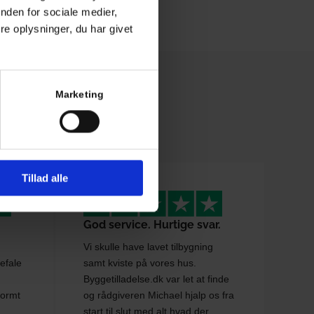
nden for sociale medier,
e oplysninger, du har givet
?
Marketing
Tillad alle
God service. Hurtige svar.
Vi skulle have lavet tilbygning
efale
samt kviste på vores hus.
Byggetilladelse.dk var let at finde
normt
og rådgiveren Michael hjalp os fra
start til slut med alt hvad der