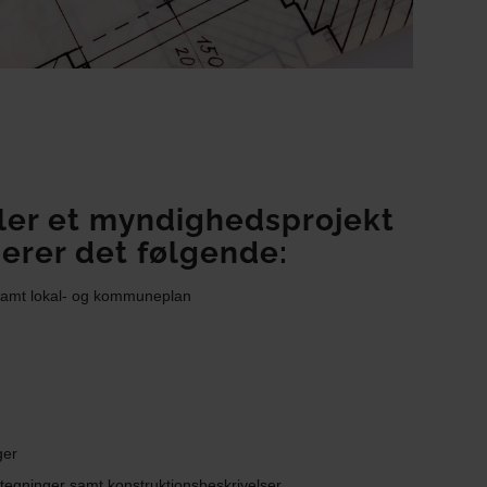
ller et myndighedsprojekt
derer det følgende:
 samt lokal- og kommuneplan
ger
egninger samt konstruktionsbeskrivelser