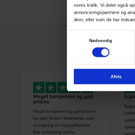
vores trafik. Vi deler også 
annonceringspartnere og anal
dem, eller som de har indsaml
Samtykkevalg
Nødvendig
Afvis
Meget kompetent og god
Supe
proces
Bygget
Meget kompetent og god proces
indhen
fra start til slut i forbindelse med
udest
ansøgning om byggetilladelse.
opføl
Klar anbefaling herfra.
vende