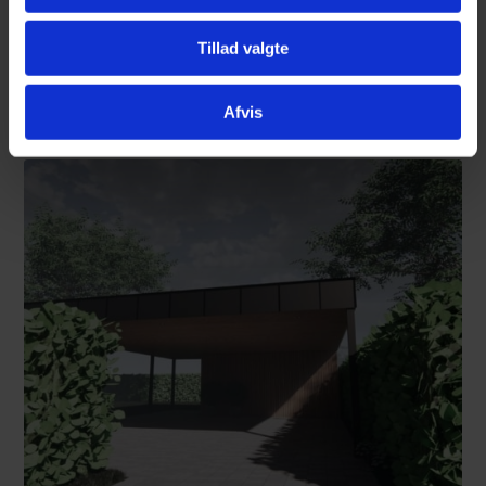
Tillad valgte
Byggetilladelse: Alt du skal vide om regler og
ansøgning i 2026
januar 14, 2026
Afvis
Læs mere