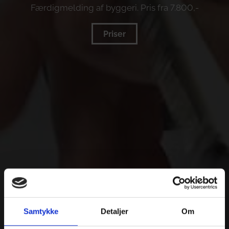
Færdigmelding af byggeri. Pris fra 7.800,-
Priser
Samtykke
Detaljer
Om