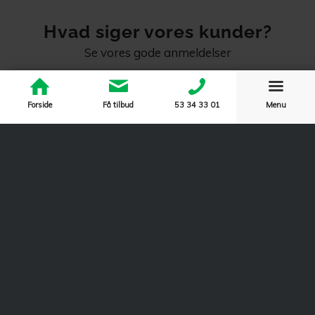
Hvad siger vores kunder?
Se vores gode anmeldelser
Forside
Få tilbud
53 34 33 01‬
Menu
Varm anbefaling
Som privat bygherrer til min tilbygning, kan jeg varmt
anbefale Byggetilladelse.dk som samarbejdspartner.
De er enormt god til at håndtere alt kommunikation
med kommunen samt at følge op. Alt leveret
dokumentation er præcis og fyldestgørende.
Jonas
fra Trustpilot