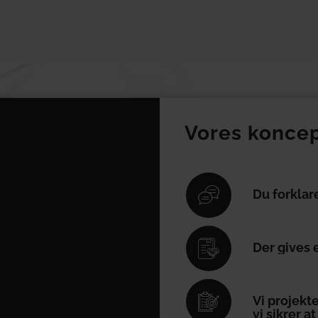
Vores koncep
Du forklar
Der gives 
Vi projekt
vi sikrer 