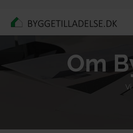
Om By
Vi