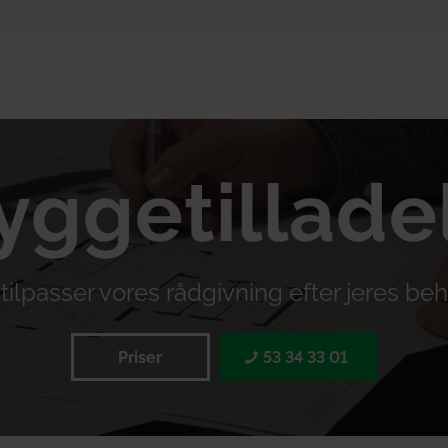
ggetillade
 tilpasser vores rådgivning efter jeres be
Priser
53 34 33 01‬