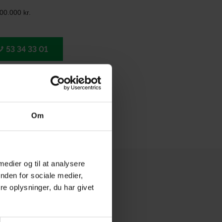
00.000 kr.
53 34 33 01‬
Om
 medier og til at analysere
nden for sociale medier,
?
e oplysninger, du har givet