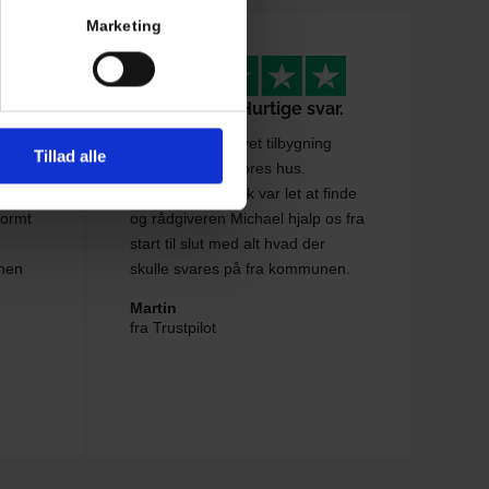
Marketing
God service. Hurtige svar.
Vi skulle have lavet tilbygning
Tillad alle
efale
samt kviste på vores hus.
Byggetilladelse.dk var let at finde
normt
og rådgiveren Michael hjalp os fra
start til slut med alt hvad der
nen
skulle svares på fra kommunen.
Martin
fra Trustpilot