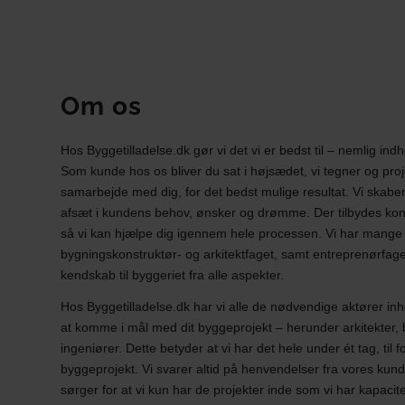
Om os
Hos Byggetilladelse.dk gør vi det vi er bedst til – nemlig indh
Som kunde hos os bliver du sat i højsædet, vi tegner og proj
samarbejde med dig, for det bedst mulige resultat. Vi skabe
afsæt i kundens behov, ønsker og drømme. Der tilbydes konst
så vi kan hjælpe dig igennem hele processen. Vi har mange 
bygningskonstruktør- og arkitektfaget, samt entreprenørfaget
kendskab til byggeriet fra alle aspekter.
Hos Byggetilladelse.dk har vi alle de nødvendige aktører in
at komme i mål med dit byggeprojekt – herunder arkitekter,
ingeniører. Dette betyder at vi har det hele under ét tag, til fo
byggeprojekt. Vi svarer altid på henvendelser fra vores kund
sørger for at vi kun har de projekter inde som vi har kapacitet 