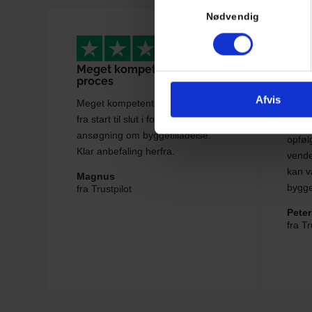
Samtykkevalg
Nødvendig
Meget kompetent og god
Supe
proces
Bygget
Afvis
Meget kompetent og god proces
indhen
fra start til slut i forbindelse med
udest
ansøgning om byggetilladelse.
opføl
Klar anbefaling herfra.
vende
kan v
Magnus
bygge
fra Trustpilot
Peter
fra Tr