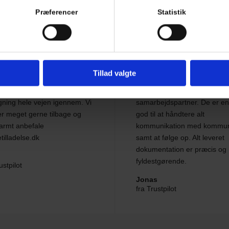
Præferencer
Statistik
r service og håndtering
Varm anbefaling
illadelse.dk er brugt til
Som privat bygherrer til min
Tillad valgte
telse af byggetilladelse til
tilbygning, kan jeg varmt anb
ue. God vejledning og
Byggetilladelse.dk som
gning hele vejen igennem. Vi
samarbejdspartner. De er e
r meget gerne tilbage og
god til at håndtere alt
armt anbefale
kommunikation med kommu
tilladelse.dk
samt at følge op. Alt leveret
dokumentation er præcis og
fyldestgørende.
ustpilot
Jonas
fra Trustpilot