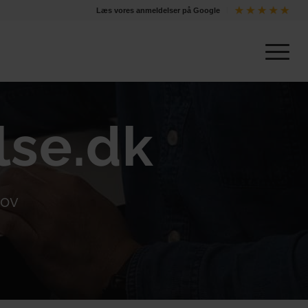
Læs vores anmeldelser på Google
lse.dk
hov