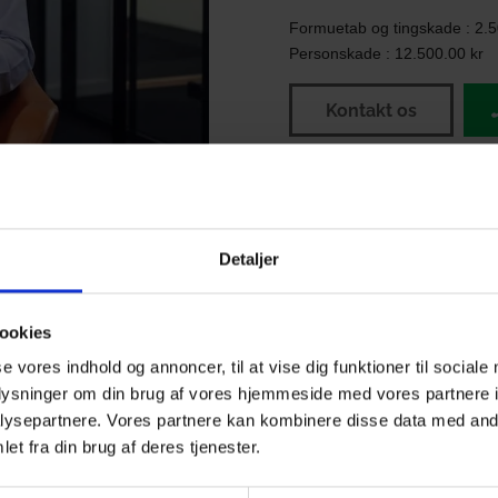
Formuetab og tingskade : 2.5
Personskade : 12.500.00 kr
Kontakt os
Detaljer
ookies
se vores indhold og annoncer, til at vise dig funktioner til sociale
oplysninger om din brug af vores hjemmeside med vores partnere i
Hvad siger vores kunder
ysepartnere. Vores partnere kan kombinere disse data med andr
et fra din brug af deres tjenester.
Se vores gode anmeldelser