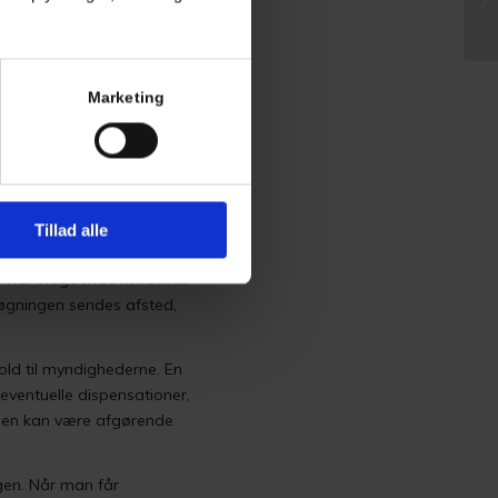
andarder for teknisk
en ikke kan vurdere, om
Marketing
Tillad alle
r de fleste, der ikke
der har indgående kendskab
søgningen sendes afsted,
hold til myndighederne. En
eventuelle dispensationer,
unen kan være afgørende
gen. Når man får