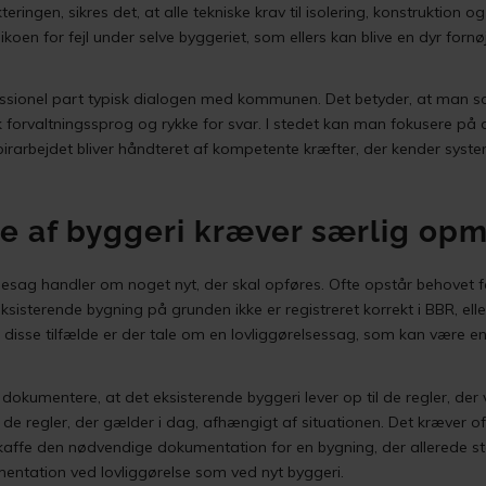
teringen, sikres det, at alle tekniske krav til isolering, konstruktion 
ikoen for fejl under selve byggeriet, som ellers kan blive en dyr forn
ssionel part typisk dialogen med kommunen. Det betyder, at man som
isk forvaltningssprog og rykke for svar. I stedet kan man fokusere på 
rarbejdet bliver håndteret af kompetente kræfter, der kender syst
se af byggeri kræver særlig 
yggesag handler om noget nyt, der skal opføres. Ofte opstår behovet
sisterende bygning på grunden ikke er registreret korrekt i BBR, el
I disse tilfælde er der tale om en lovliggørelsessag, som kan være e
 dokumentere, at det eksisterende byggeri lever op til de regler, de
r de regler, der gælder i dag, afhængigt af situationen. Det kræver o
skaffe den nødvendige dokumentation for en bygning, der allerede 
mentation ved lovliggørelse som ved nyt byggeri.