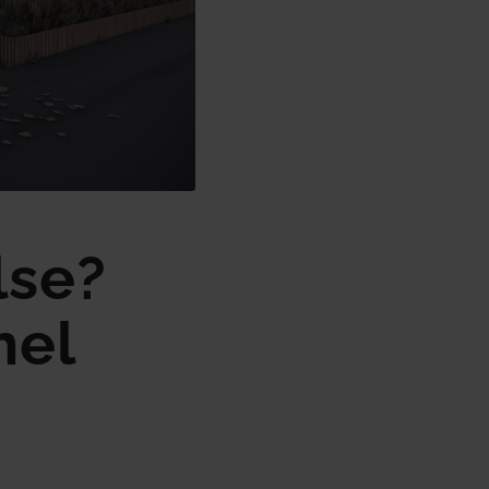
lse?
nel