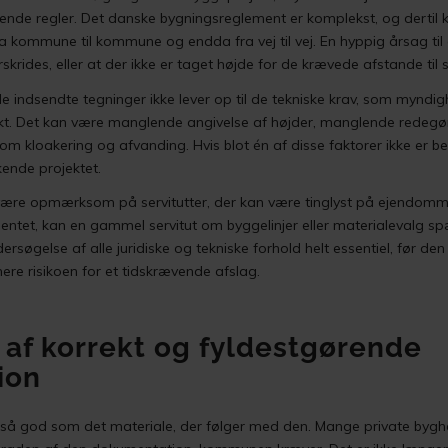
ende regler. Det danske bygningsreglement er komplekst, og dertil
ra kommune til kommune og endda fra vej til vej. En hyppig årsag til 
rides, eller at der ikke er taget højde for de krævede afstande til 
 indsendte tegninger ikke lever op til de tekniske krav, som myndigh
t. Det kan være manglende angivelse af højder, manglende redegøre
 om kloakering og afvanding. Hvis blot én af disse faktorer ikke er be
ende projektet.
 være opmærksom på servitutter, der kan være tinglyst på ejendomm
ntet, kan en gammel servitut om byggelinjer eller materialevalg s
ersøgelse af alle juridiske og tekniske forhold helt essentiel, før d
ere risikoen for et tidskrævende afslag.
 af korrekt og fyldestgørende
ion
så god som det materiale, der følger med den. Mange private bygh