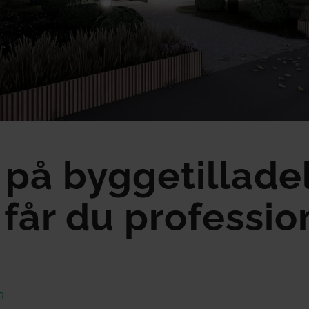
 på byggetillade
får du professio
g