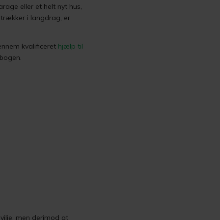
age eller et helt nyt hus,
rækker i langdrag, er
ennem kvalificeret
hjælp til
 bogen.
ilje, men derimod at