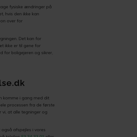
etage fysiske ændringer på
, hvis den ikke kan
ion over for
gningen. Det kan for
ikke er til gene for
 for boligejeren og sikrer,
lse.dk
kan komme i gang med dit
hele processen fra de første
 vi, at alle tegninger og
t også afspejles i vores
 på telefon
53 34 33 01
eller