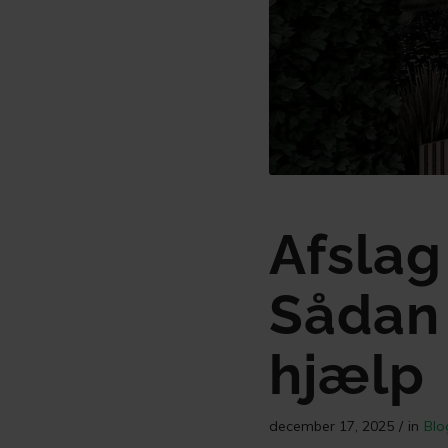
Afslag
Sådan 
hjælp
december 17, 2025
/
in
Blo