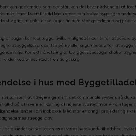
lbart kan godkendes, som det står, kan det blive nødvendigt at for
spensationer. I værste fald kan kommunen kræve bygningen nedrevet
yderst vigtigt at gribe disse sager an med stor grundighed og præcis
 af sagen kan klarlægge, hvilke muligheder der er for at bevare by
gne bebyggelsesprocenten på ny eller argumentere for, at byggeriet 
gende miljø. Korrekt håndtering af lovliggørelsessager skaber tryghed
 orden ved et eventuelt fremtidigt salg.
endelse i hus med Byggetillade
vi specialister i at navigere gennem det kommunale system, så du 
 altid på at levere en løsning af højeste kvalitet, hvor vi varetager 
kendelse lander i din indbakke. Med stor erfaring i projektering sikrer
yndighedernes strenge krav.
e i hele landet og sætter en ære i vores høje kundetilfredshed, hvilke
r du brug for en vurdering af din sag, kan du kontakte os direkte