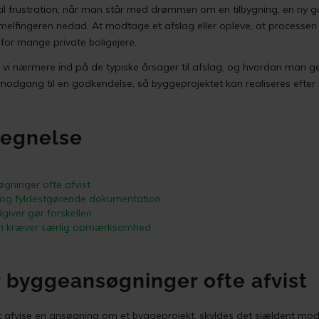
til frustration, når man står med drømmen om en tilbygning, en ny gar
fingeren nedad. At modtage et afslag eller opleve, at processen t
for mange private boligejere.
vi nærmere ind på de typiske årsager til afslag, og hvordan man g
odgang til en godkendelse, så byggeprojektet kan realiseres efter
tegnelse
gninger ofte afvist
t og fyldestgørende dokumentation
giver gør forskellen
eri kræver særlig opmærksomhed
r byggeansøgninger ofte afvist
afvise en ansøgning om et byggeprojekt, skyldes det sjældent modv