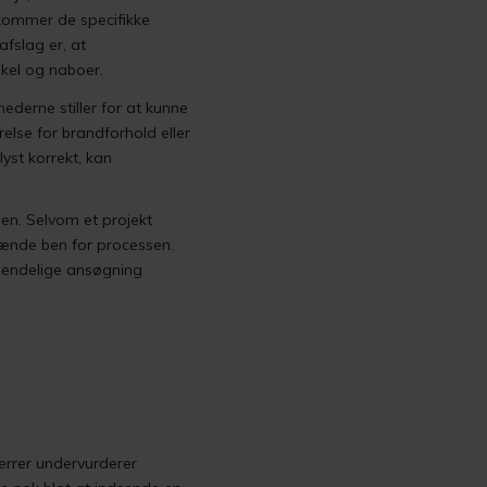
 kommer de specifikke
afslag er, at
skel og naboer.
ederne stiller for at kunne
lse for brandforhold eller
lyst korrekt, kan
en. Selvom et projekt
pænde ben for processen.
en endelige ansøgning
errer undervurderer