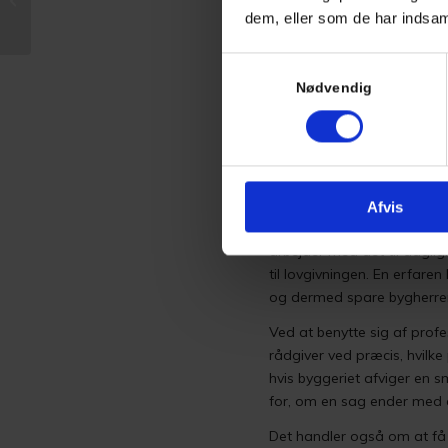
dem, eller som de har indsaml
byggetilladelse?
Det er afgørende, at alle d
Samtykkevalg
tegning. Hvis materialet f
Nødvendig
reglerne er overholdt, hvilk
Hvordan en e
Afvis
At navigere i junglen af by
arbejder med det til dagli
til lovgivningen. En erfar
og dermed spare bygherren
Ved at benytte sig af profes
rådgiver ved præcis, hvilke
hvis byggeriet afviger en
for, om en sag ender med et 
Det handler også om at få 