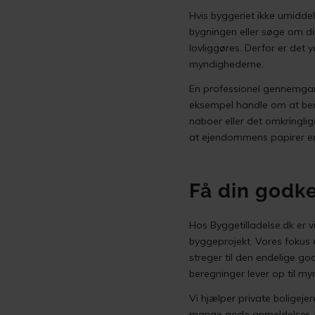
Hvis byggeriet ikke umidde
bygningen eller søge om di
lovliggøres. Derfor er det 
myndighederne.
En professionel gennemgang
eksempel handle om at bere
naboer eller det omkringlig
at ejendommens papirer er i
Få din godk
Hos Byggetilladelse.dk er 
byggeprojekt. Vores fokus er
streger til den endelige god
beregninger lever op til m
Vi hjælper private boligejer
mange gode anmeldelser. Ha