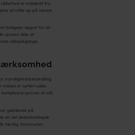
og sikkerhed er indtænkt fra
øjelse at rette op på senere
 boligejer slipper for at
de sjovere dele af
emets arbejdsgange.
opmærksomhed
 for myndighedsbehandling,
ler måske er opført uden
n kompliceret proces at stå
r var gældende på
fte en del detektivarbejde
står færdig. Kommunen