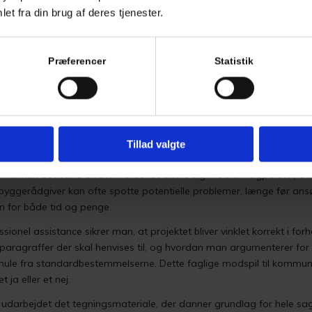
et fra din brug af deres tjenester.
isse dokumenter er udført i målestok og lever op til de gældende st
remstår amatørmæssigt eller upræcist, stiger risikoen for, at kommun
Præferencer
Statistik
et fører til afslag eller krav om ny dokumentation.
kstern rådgiver gør forskellen
Tillad valgte
gningsreglementer og lokalplaner kan være en uoverskuelig opgave fo
g. Her kan det være en stor fordel at alliere sig med en fagperson, 
en byggerådgiver kan ofte spotte potentielle problemer, længe før an
 for både tid og penge.
sionel assistance sikrer man, at projektet bliver vinklet korrekt i for
 paragraffer der skal henvises til, og hvordan man argumenterer for 
 smule fra standardbestemmelserne. Dette faglige modspil til komm
ja eller et nej.
udarbejdet det tegningsmateriale, der danner grundlag for hele sa