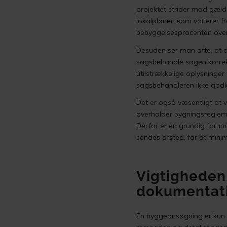
projektet strider mod gæld
lokalplaner, som varierer f
bebyggelsesprocenten oversk
Desuden ser man ofte, at de
sagsbehandle sagen korrek
utilstrækkelige oplysninger
sagsbehandleren ikke godk
Det er også væsentligt at
overholder bygningsregleme
Derfor er en grundig forund
sendes afsted, for at minim
Vigtigheden
dokumentat
En byggeansøgning er kun 