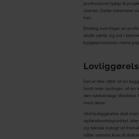
professionel hjælp til projek
starten. Dette minimerer ris
hen.
Endelig overtager en profe
skulle sætte sig ind i tekn
byggeprocessen, mens papi
Lovliggørel
Det er ikke altid, at en b
fordi man opdager, at en ek
den nødvendige tilladelse. 
med alene.
Ved lovliggørelse skal man
opførelsestidspunktet, elle
og teknisk indsigt at frem
stiller samme krav til doku