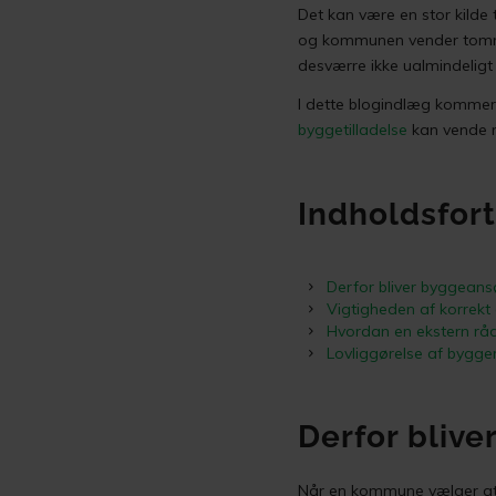
Det kan være en stor kilde 
og kommunen vender tommel
desværre ikke ualmindeligt 
I dette blogindlæg kommer 
byggetilladelse
kan vende m
Indholdsfor
Derfor bliver byggeansø
Vigtigheden af korrek
Hvordan en ekstern råd
Lovliggørelse af bygg
Derfor blive
Når en kommune vælger at 