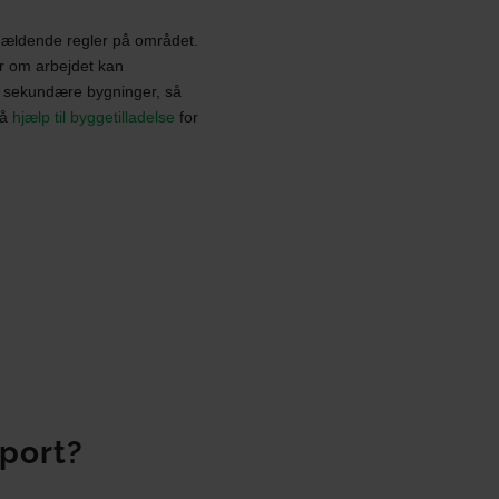
e gældende regler på området.
er om arbejdet kan
f sekundære bygninger, så
få
hjælp til byggetilladelse
for
rport?