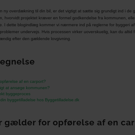
y overdækning til din bil, er det vigtigt at sætte sig grundigt ind i d
 om, hvorvidt projektet kræver en formel godkendelse fra kommunen, ell
I dette blogindlæg kommer vi nærmere ind på reglerne for byggeri a
oblemer undervejs. Hvis processen virker uoverskuelig, kan du altid 
dstændig efter den gældende lovgivning.
tegnelse
 opførelse af en carport?
digt at ansøge kommunen?
rekt byggeproces
 din byggetilladelse hos Byggetilladelse.dk
r gælder for opførelse af en ca