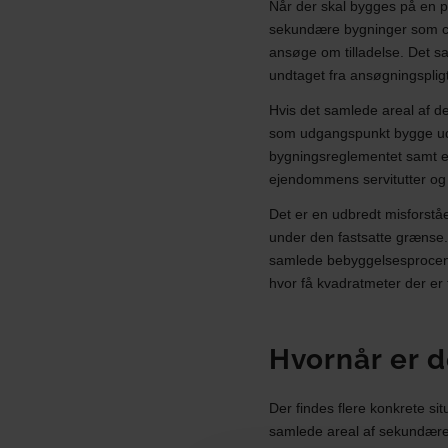
Når der skal bygges på en pr
sekundære bygninger som ca
ansøge om tilladelse. Det s
undtaget fra ansøgningsplig
Hvis det samlede areal af d
som udgangspunkt bygge ude
bygningsreglementet samt eve
ejendommens servitutter og 
Det er en udbredt misforståe
under den fastsatte grænse.
samlede bebyggelsesprocent p
hvor få kvadratmeter der er 
Hvornår er 
Der findes flere konkrete si
samlede areal af sekundære 