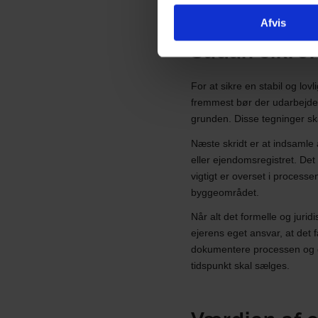
Afvis
Sådan sikre
For at sikre en stabil og lov
fremmest bør der udarbejdes
grunden. Disse tegninger sk
Næste skridt er at indsamle
eller ejendomsregistret. Det
vigtigt er overset i proces
byggeområdet.
Når alt det formelle og juri
ejerens eget ansvar, at det 
dokumentere processen og g
tidspunkt skal sælges.