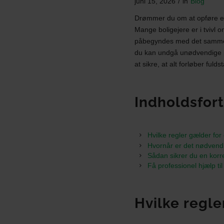
juni 15, 2026
/
in
Blog
Drømmer du om at opføre en n
Mange boligejere er i tvivl
påbegyndes med det samme. 
du kan undgå unødvendige pr
at sikre, at alt forløber ful
Indholdsfor
Hvilke regler gælder for
Hvornår er det nødven
Sådan sikrer du en kor
Få professionel hjælp til
Hvilke regle