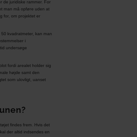
r de juridiske rammer. For
get man må opføre uden at
 for, om projektet er
r 50 kvadratmeter, kan man
estemmelser i
ltid undersøge
ot fordi arealet holder sig
simale højde samt den
tet som ulovligt, uanset
munen?
øjet findes frem. Hvis det
kal der altid indsendes en