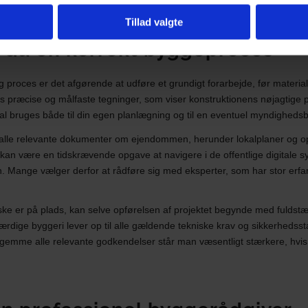
Tillad valgte
r du en korrekt byggeproces
lig proces er det afgørende at udføre et grundigt forarbejde, før materi
 præcise og målfaste tegninger, som viser konstruktionens nøjagtige 
al bruges både til din egen planlægning og til en eventuel myndighed
 alle relevante dokumenter om ejendommen, herunder lokalplaner og opl
 kan være en tidskrævende opgave at navigere i de offentlige digitale sy
sen. Mange vælger derfor at rådføre sig med eksperter, som har stor er
diske er på plads, kan selve opførelsen af projektet begynde med fuldstæ
færdige byggeri lever op til alle gældende tekniske krav og sikkerhedss
emme alle relevante godkendelser står man væsentligt stærkere, hvi