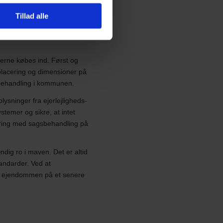
Tillad alle
alerne købes ind. Først og
placering og dimensioner på
sbehandling i kommunen.
ysninger fra ejerlejligheds-
stemer og sikre, at intet
faring med sagsbehandling på
ndig ro i maven. Det er altid
tandarder. Ved at
s ejendommen på et senere