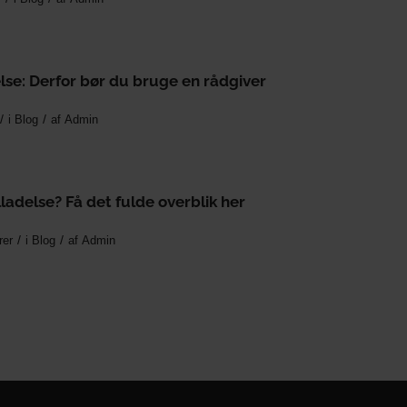
else: Derfor bør du bruge en rådgiver
/
/
i
Blog
af
Admin
adelse? Få det fulde overblik her
/
/
rer
i
Blog
af
Admin