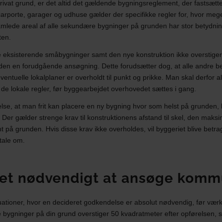
ivat grund, er det altid det gældende bygningsreglement, der fastsætte
rporte, garager og udhuse gælder der specifikke regler for, hvor me
amlede areal af alle sekundære bygninger på grunden har stor betydning
ten.
e eksisterende småbygninger samt den nye konstruktion ikke overstige
n en forudgående ansøgning. Dette forudsætter dog, at alle andre b
ntuelle lokalplaner er overholdt til punkt og prikke. Man skal derfor a
de lokale regler, før byggearbejdet overhovedet sættes i gang.
lse, at man frit kan placere en ny bygning hvor som helst på grunden, bl
 Der gælder strenge krav til konstruktionens afstand til skel, den mak
å grunden. Hvis disse krav ikke overholdes, vil byggeriet blive betrag
tale om.
det nødvendigt at ansøge kom
tuationer, hvor en decideret godkendelse er absolut nødvendig, før værkt
bygninger på din grund overstiger 50 kvadratmeter efter opførelsen, s