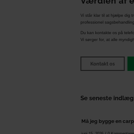
Værdien af 
Vi står klar til at hjælpe d
professionel sagsbehandling fr
Du kan kontakte os på tele
Vi sørger for, at alle myndi
Kontakt os
Se seneste indlæg
Må jeg bygge en carp
/
juni 15, 2026
0 Kommentare