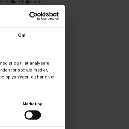
 de tilladte højder eller
generelle landsdækkende
 materialevalg, taghældning
byggetilladelse hjælp for at
Om
r:
 medier og til at analysere
nden for sociale medier,
e oplysninger, du har givet
Marketing