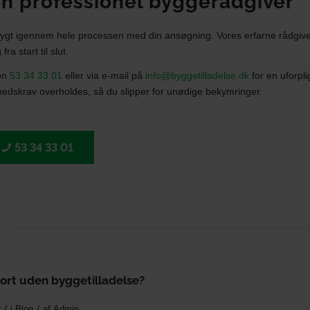
en professionel byggerådgiver
ig trygt igennem hele processen med din ansøgning. Vores erfarne rådgiver
a start til slut.
fon
53 34 33 01
eller via e-mail på
info@byggetilladelse.dk
for en uforpli
ghedskrav overholdes, så du slipper for unødige bekymringer.
53 34 33 01
ort uden byggetilladelse?
/
/
r
i
Blog
af
Admin