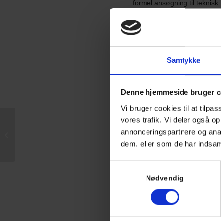
formel ansøgning til teknisk 
placeres tættere på skel, end
En anden vigtig faktor er l
regler i bygningsreglemente
eller den præcise placering 
Samtykke
gennemskue de mange jurid
Her er fem typiske tegn på, 
Denne hjemmeside bruger c
Det samlede areal af udh
Vi bruger cookies til at tilpas
vores trafik. Vi deler også 
Hjælp til
byggetilladelse: Derfor
annonceringspartnere og anal
Konstruktionen placeres 
bør du bruge en
dem, eller som de har indsaml
rådgiver
Byggeriets højde overskr
Samtykkevalg
Nødvendig
En lokalplan eller en ti
Bebyggelsesprocenten for 