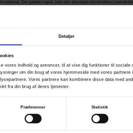
forvaltning. Det gælder også, hvis den planlagte konstruktion overskrider
 de generelle regler foreskriver.
okalplanerne for dit specifikke nærområde, som altid kan overstyre de 
t. Lokalplaner kan indeholde meget specifikke restriktioner vedrørende
på grunden. I sådanne tilfælde kan man hurtigt få brug for professionel 
Detaljer
iske dokumenter korrekt.
at dit projekt kræver en formel tilladelse fra de kommunale myndighede
ookies
use, carporte og garager på grunden overstiger 50 kvadratmeter.
se vores indhold og annoncer, til at vise dig funktioner til sociale
oplysninger om din brug af vores hjemmeside med vores partnere i
ysepartnere. Vores partnere kan kombinere disse data med andr
tættere end 2,5 meter fra skellet mod din nabo.
et fra din brug af deres tjenester.
ider de maksimale rammer i det skrå isolationsplan mod skel.
Præferencer
Statistik
nglyst servitut pålægger særlige begrænsninger på ejendommen.
hele din grund bliver forhøjet til over det tilladte niveau i området.