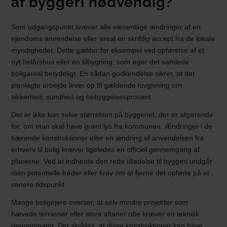
af byggeri nødvendig?
Som udgangspunkt kræver alle væsentlige ændringer af en
ejendoms anvendelse eller areal en skriftlig accept fra de lokale
myndigheder. Dette gælder for eksempel ved opførelse af et
nyt helårshus eller en tilbygning, som øger det samlede
boligareal betydeligt. En sådan godkendelse sikrer, at det
planlagte arbejde lever op til gældende lovgivning om
sikkerhed, sundhed og bebyggelsesprocent.
Det er ikke kun selve størrelsen på byggeriet, der er afgørende
for, om man skal have grønt lys fra kommunen. Ændringer i de
bærende konstruktioner eller en ændring af anvendelsen fra
erhverv til bolig kræver ligeledes en officiel gennemgang af
planerne. Ved at indhente den rette tilladelse til byggeri undgår
man potentielle bøder eller krav om at fjerne det opførte på et
senere tidspunkt.
Mange boligejere overser, at selv mindre projekter som
hævede terrasser eller store altaner ofte kræver en teknisk
gennemgang. Det skyldes, at disse konstruktioner kan have