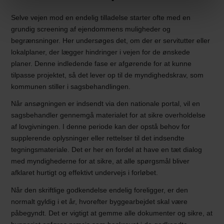
Selve vejen mod en endelig tilladelse starter ofte med en
grundig screening af ejendommens muligheder og
begrænsninger. Her undersøges det, om der er servitutter eller
lokalplaner, der lægger hindringer i vejen for de ønskede
planer. Denne indledende fase er afgørende for at kunne
tilpasse projektet, så det lever op til de myndighedskrav, som
kommunen stiller i sagsbehandlingen.
Når ansøgningen er indsendt via den nationale portal, vil en
sagsbehandler gennemgå materialet for at sikre overholdelse
af lovgivningen. I denne periode kan der opstå behov for
supplerende oplysninger eller rettelser til det indsendte
tegningsmateriale. Det er her en fordel at have en tæt dialog
med myndighederne for at sikre, at alle spørgsmål bliver
afklaret hurtigt og effektivt undervejs i forløbet.
Når den skriftlige godkendelse endelig foreligger, er den
normalt gyldig i et år, hvorefter byggearbejdet skal være
påbegyndt. Det er vigtigt at gemme alle dokumenter og sikre, at