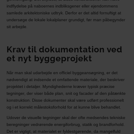
indflydelse på naboernes indbliksgener eller ejendommens
samlede arkitektoniske udtryk. Derfor er det altid fornuftigt at
undersøge de lokale lokalplaner grundigt, før man påbegynder
sit arbejde.
Krav til dokumentation ved
et nyt byggeprojekt
Når man skal udarbejde en officiel byggeansøgning, er det
nødvendigt at indsende et omfattende materiale, der beskriver
projektet i detaljer. Myndighederne kræver typisk præcise
tegninger, der viser både plan, snit og facader af den påtænkte
konstruktion. Disse dokumenter skal være udført professionelt
og i et korrekt målestoksforhold for at kunne blive behandlet.
Udover de visuelle tegninger skal der ofte medsendes tekniske
beregninger vedrørende energiforbrug, statik og brandforhold.
Det er vigtigt, at materialet er fyldestgørende, da mangelfuld