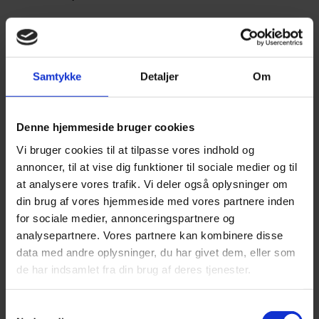
Eventuelle erklæringer om overholdelse af tekniske
bestemmelser i bygningsreglementet.
Samtykke
Detaljer
Om
Småbygninger og
Denne hjemmeside bruger cookies
undtagelser fra
Vi bruger cookies til at tilpasse vores indhold og
myndighedsgodkendelse
annoncer, til at vise dig funktioner til sociale medier og til
at analysere vores trafik. Vi deler også oplysninger om
Der findes visse typer af mindre byggerier, som under
din brug af vores hjemmeside med vores partnere inden
specifikke omstændigheder kan opføres uden en forudgående
for sociale medier, annonceringspartnere og
kommunal godkendelse. Dette gælder typisk for sekundære
analysepartnere. Vores partnere kan kombinere disse
bygninger som garager, carporte, udhuse eller overdækkede
data med andre oplysninger, du har givet dem, eller som
terrasser, såfremt det samlede areal af disse bygninger på
de har indsamlet fra din brug af deres tjenester.
grunden ikke overstiger 50 kvadratmeter. Det er dog vigtigt at
bemærke, at byggeriet stadig skal overholde alle øvrige regler i
bygningsreglementet.
Samtykkevalg