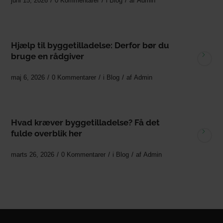
/
/
/
juni 15, 2026
0 Kommentarer
i
Blog
af
Admin
Hjælp til byggetilladelse: Derfor bør du
bruge en rådgiver
/
/
/
maj 6, 2026
0 Kommentarer
i
Blog
af
Admin
Hvad kræver byggetilladelse? Få det
fulde overblik her
/
/
/
marts 26, 2026
0 Kommentarer
i
Blog
af
Admin