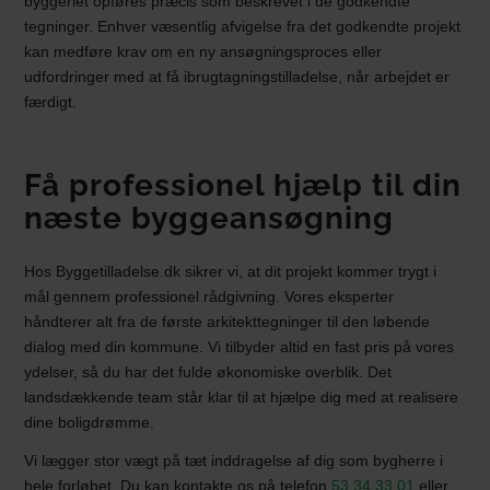
byggeriet opføres præcis som beskrevet i de godkendte
tegninger. Enhver væsentlig afvigelse fra det godkendte projekt
kan medføre krav om en ny ansøgningsproces eller
udfordringer med at få ibrugtagningstilladelse, når arbejdet er
færdigt.
Få professionel hjælp til din
næste byggeansøgning
Hos Byggetilladelse.dk sikrer vi, at dit projekt kommer trygt i
mål gennem professionel rådgivning. Vores eksperter
håndterer alt fra de første arkitekttegninger til den løbende
dialog med din kommune. Vi tilbyder altid en fast pris på vores
ydelser, så du har det fulde økonomiske overblik. Det
landsdækkende team står klar til at hjælpe dig med at realisere
dine boligdrømme.
Vi lægger stor vægt på tæt inddragelse af dig som bygherre i
hele forløbet. Du kan kontakte os på telefon
53 34 33 01
eller